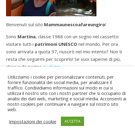
Benvenuti sul sito
Mammaunescoafareungiro
!
Sono
Martina
, classe 1988 con un sogno nel cassetto:
visitare tutti i
patrimoni UNESCO
nel mondo. Per ora
sono arrivata a quota 97, riuscirò nel mio intento? Non ti
resta che seguirmi per scoprirlo! Se vuoi saperne di più,
clicca sulla pagina
su di me
.
Utilizziamo i cookie per personalizzare contenuti, per
Se vuoi collaborare con me, dai un’occhiata alla sezione
fornire funzionalità dei social media, per analizzare il
collaborazioni e contatti
.
traffico. Condividiamo informazioni sul modo in cui si
utilizza il nostro sito con i nostri partner che si occupano di
Puoi seguirmi anche sui social: qui trovi la mia pagina
analisi dei dati web, marketing e social media. Acconsenti ai
nostri cookies per continuare a navigare sul nostro sito
facebook
e
instagram
.
web.
Caminante no hay camino, se hace camino al andar…
Impostazioni dei cookie
ACCETTA