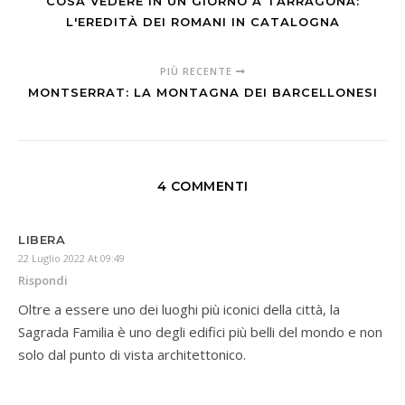
COSA VEDERE IN UN GIORNO A TARRAGONA:
L'EREDITÀ DEI ROMANI IN CATALOGNA
PIÙ RECENTE
MONTSERRAT: LA MONTAGNA DEI BARCELLONESI
4 COMMENTI
LIBERA
22 Luglio 2022 At 09:49
Rispondi
Oltre a essere uno dei luoghi più iconici della città, la
Sagrada Familia è uno degli edifici più belli del mondo e non
solo dal punto di vista architettonico.