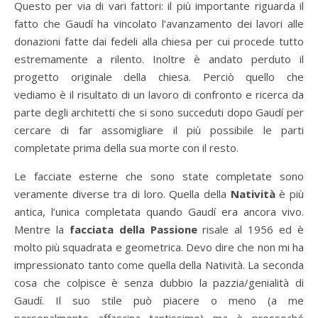
Questo per via di vari fattori: il più importante riguarda il
fatto che Gaudí ha vincolato l’avanzamento dei lavori alle
donazioni fatte dai fedeli alla chiesa per cui procede tutto
estremamente a rilento. Inoltre è andato perduto il
progetto originale della chiesa. Perciò quello che
vediamo è il risultato di un lavoro di confronto e ricerca da
parte degli architetti che si sono succeduti dopo Gaudí per
cercare di far assomigliare il più possibile le parti
completate prima della sua morte con il resto.
Le facciate esterne che sono state completate sono
veramente diverse tra di loro. Quella della
Natività
è più
antica, l’unica completata quando Gaudí era ancora vivo.
Mentre la
facciata della Passione
risale al 1956 ed è
molto più squadrata e geometrica. Devo dire che non mi ha
impressionato tanto come quella della Natività. La seconda
cosa che colpisce è senza dubbio la pazzia/genialità di
Gaudí. Il suo stile può piacere o meno (a me
personalmente affascina tantissimo) ma è pressoché