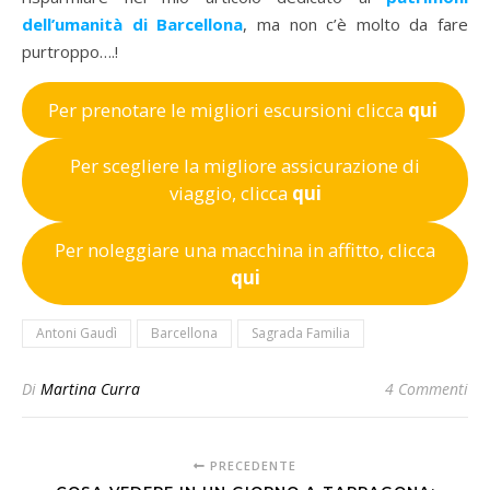
dell’umanità di Barcellona
, ma non c’è molto da fare
purtroppo….!
Per prenotare le migliori escursioni clicca
qui
Per scegliere la migliore assicurazione di
viaggio, clicca
qui
Per noleggiare una macchina in affitto, clicca
qui
Antoni Gaudì
Barcellona
Sagrada Familia
Di
Martina Curra
4 Commenti
PRECEDENTE