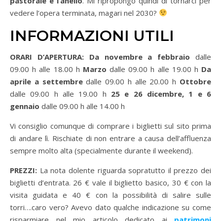
pastorale e l’anello
. Mi ripropongo quindi di tornarci per
vedere l’opera terminata, magari nel 2030?
INFORMAZIONI UTILI
ORARI D’APERTURA:
Da novembre a febbraio
dalle
09.00 h alle 18.00 h
Marzo
dalle 09.00 h alle 19.00 h
Da
aprile a settembre
dalle 09.00 h alle 20.00 h
Ottobre
dalle 09.00 h alle 19.00 h
25 e 26 dicembre, 1 e 6
gennaio
dalle 09.00 h alle 14.00 h
Vi consiglio comunque di comprare i biglietti sul sito prima
di andare lì. Rischiate di non entrare a causa dell’affluenza
sempre molto alta (specialmente durante il weekend).
PREZZI:
La nota dolente riguarda sopratutto il prezzo dei
biglietti d’entrata. 26 € vale il biglietto basico, 30 € con la
visita guidata e 40 € con la possibilità di salire sulle
torri….caro vero? Avevo dato qualche indicazione su come
risparmiare nel mio articolo dedicato ai
patrimoni