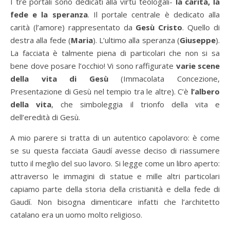
I tre portali sono dedicati alla virtù teologali-
la carità, la
fede e la speranza
. Il portale centrale è dedicato alla
carità (l’amore) rappresentato da
Gesù Cristo
. Quello di
destra alla fede (
Maria
). L’ultimo alla speranza (
Giuseppe
).
La facciata è talmente piena di particolari che non si sa
bene dove posare l’occhio! Vi sono raffigurate
varie scene
della vita di Gesù
(Immacolata Concezione,
Presentazione di Gesù nel tempio tra le altre). C’è
l’albero
della vita
, che simboleggia il trionfo della vita e
dell’eredità di Gesù.
A mio parere si tratta di un autentico capolavoro: è come
se su questa facciata Gaudí avesse deciso di riassumere
tutto il meglio del suo lavoro. Si legge come un libro aperto:
attraverso le immagini di statue e mille altri particolari
capiamo parte della storia della cristianità e della fede di
Gaudí. Non bisogna dimenticare infatti che l’architetto
catalano era un uomo molto religioso.