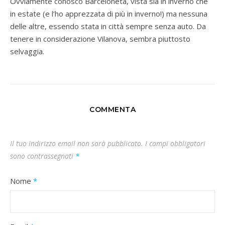
Ovviamente conosco Barceloneta, vista sia in inverno che
in estate (e l’ho apprezzata di più in inverno!) ma nessuna
delle altre, essendo stata in città sempre senza auto. Da
tenere in considerazione Vilanova, sembra piuttosto
selvaggia.
COMMENTA
Il tuo indirizzo email non sarà pubblicato.
I campi obbligatori
sono contrassegnati
*
Nome
*