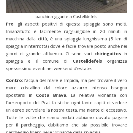
panchina gigante a Castelldefels
Pro
: gli aspetti positivi di questa spiaggia sono molti.
Innanzitutto è facilmente raggiungibile in 20 minuti in
macchina dalla città, è una spiaggia lunghissima (5 km di
spiaggia ininterrotta) dove è facile trovare posto anche nei
giorni di grande affluenza. Ci sono vari
chiringuitos
in
spiaggia e il comune di
Castelldefels
organizza
spessissimo eventi nei weekend d’estate.
Contro
: l’acqua del mare è limpida, ma per trovare il vero
mare cristallino dal colore azzurro intenso bisogna
spostarsi in
Costa Brava
. La relativa vicinanza con
l’aereoporto del Prat fa sì che ogni tanto capiti di vedere
un aereo sorvolare la nostra testa, ma niente di eccessivo.
Tutte le volte che siamo andati abbiamo dovuto pagare
per il parcheggio, dubitiamo che sia possibile trovare
parcheggio libero nelle vicinanze della spiaggia.