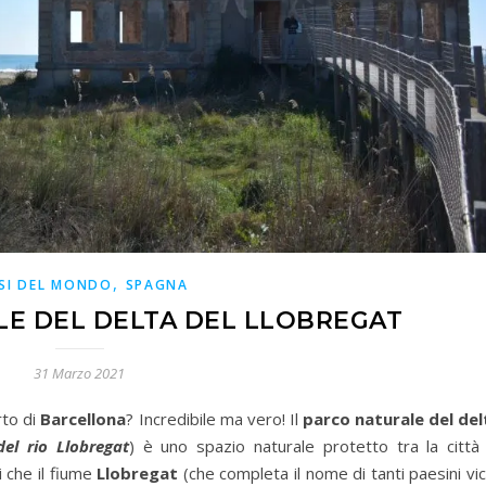
,
SI DEL MONDO
SPAGNA
LE DEL DELTA DEL LLOBREGAT
31 Marzo 2021
rto di
Barcellona
? Incredibile ma vero! Il
parco naturale del del
del rio Llobregat
) è uno spazio naturale protetto tra la città 
i che il fiume
Llobregat
(che completa il nome di tanti paesini vic