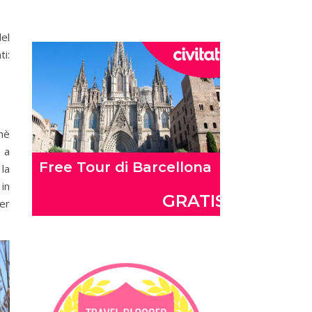
del
ti:
chè
o a
la
in
per