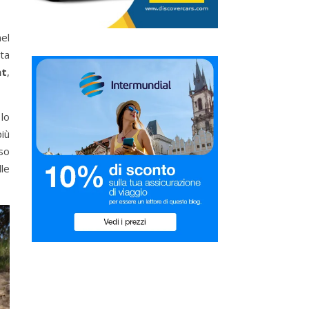
el
ta
at
,
 lo
più
sso
le