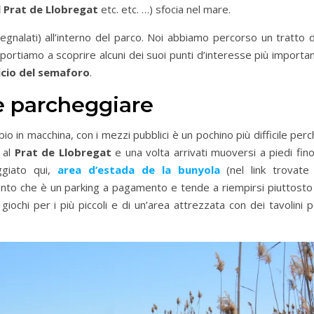
l Prat de Llobregat
etc. etc. …) sfocia nel mare.
egnalati) all’interno del parco. Noi abbiamo percorso un tratto 
portiamo a scoprire alcuni dei suoi punti d’interesse più importan
icio del semaforo
.
e parcheggiare
 in macchina, con i mezzi pubblici è un pochino più difficile per
 al
Prat de Llobregat
e una volta arrivati muoversi a piedi fin
ggiato qui,
area d’estada de la bunyola
(nel link trovate 
nto che è un parking a pagamento e tende a riempirsi piuttosto 
giochi per i più piccoli e di un’area attrezzata con dei tavolini 