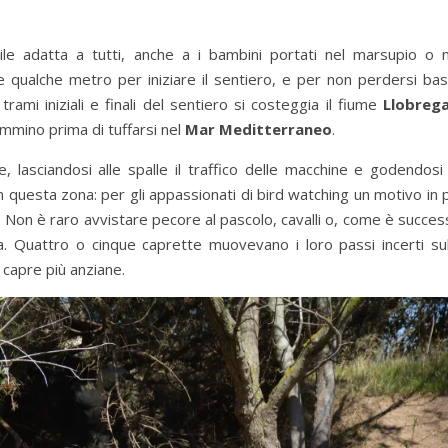
le adatta a tutti, anche a i bambini portati nel marsupio o n
 qualche metro per iniziare il sentiero, e per non perdersi bas
 trami iniziali e finali del sentiero si costeggia il fiume
Llobreg
mmino prima di tuffarsi nel
Mar Meditterraneo
.
, lasciandosi alle spalle il traffico delle macchine e godendosi
 in questa zona: per gli appassionati di bird watching un motivo in 
. Non è raro avvistare pecore al pascolo, cavalli o, come è succe
a. Quattro o cinque caprette muovevano i loro passi incerti sul
 capre più anziane.