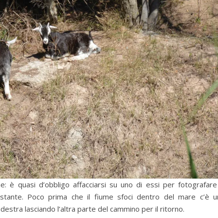
e: è quasi d’obbligo affacciarsi su uno di essi per fotografare
stante. Poco prima che il fiume sfoci dentro del mare c’è u
estra lasciando l’altra parte del cammino per il ritorno.