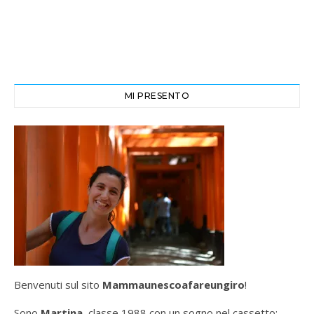
MI PRESENTO
Benvenuti sul sito
Mammaunescoafareungiro
!
Sono
Martina
, classe 1988 con un sogno nel cassetto: