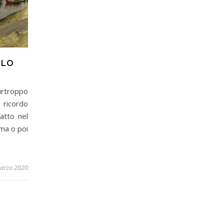
LLO
rtroppo
 ricordo
atto nel
ma o poi
arzo 2020