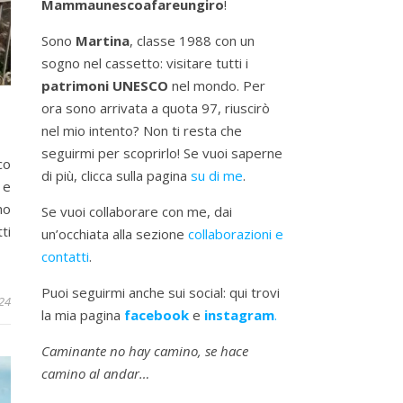
Mammaunescoafareungiro
!
Sono
Martina
, classe 1988 con un
sogno nel cassetto: visitare tutti i
patrimoni UNESCO
nel mondo. Per
ora sono arrivata a quota 97, riuscirò
nel mio intento? Non ti resta che
seguirmi per scoprirlo! Se vuoi saperne
co
di più, clicca sulla pagina
su di me
.
 e
ho
Se vuoi collaborare con me, dai
ti
un’occhiata alla sezione
collaborazioni e
contatti
.
Puoi seguirmi anche sui social: qui trovi
24
la mia pagina
facebook
e
instagram
.
Caminante no hay camino, se hace
camino al andar…