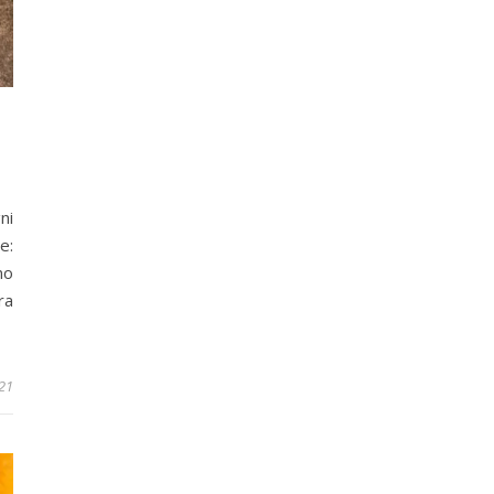
ni
e:
no
ra
21