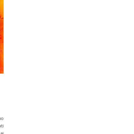
no
ti
ai