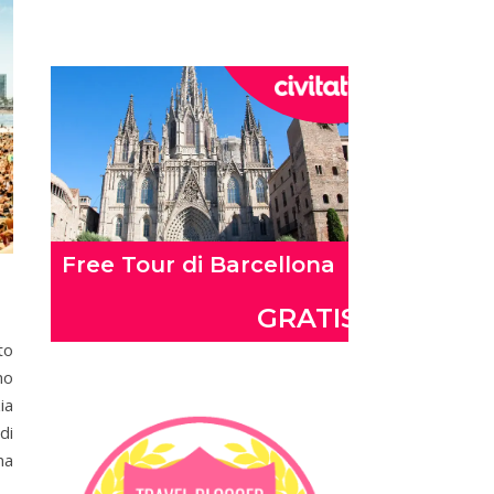
to
no
ia
di
ma