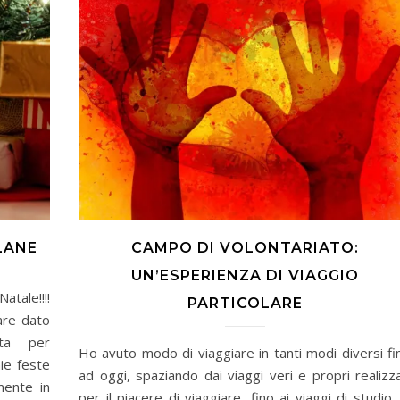
LANE
CAMPO DI VOLONTARIATO:
UN’ESPERIENZA DI VIAGGIO
tale!!!!
PARTICOLARE
are dato
sta per
Ho avuto modo di viaggiare in tanti modi diversi fi
ie feste
ad oggi, spaziando dai viaggi veri e propri realizza
mente in
per il piacere di viaggiare, fino ai viaggi di studio, 