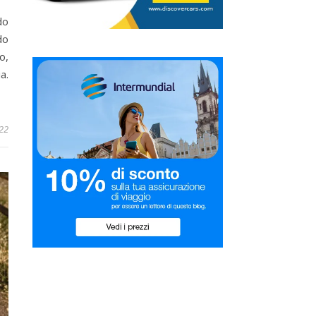
do
do
o,
a.
22