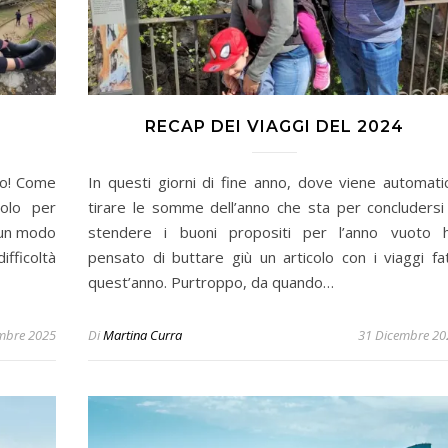
RECAP DEI VIAGGI DEL 2024
no! Come
In questi giorni di fine anno, dove viene automati
colo per
tirare le somme dell’anno che sta per concludersi
è un modo
stendere i buoni propositi per l’anno vuoto 
fficoltà
pensato di buttare giù un articolo con i viaggi fat
quest’anno. Purtroppo, da quando…
mbre 2025
Di
Martina Curra
31 Dicembre 20