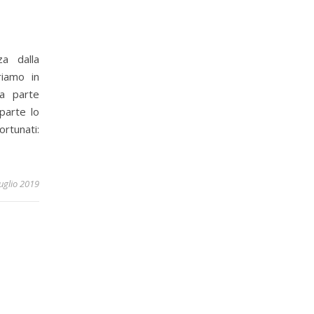
a dalla
riamo in
a parte
 parte lo
ortunati:
uglio 2019