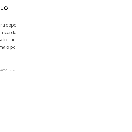
LLO
rtroppo
 ricordo
atto nel
ma o poi
arzo 2020