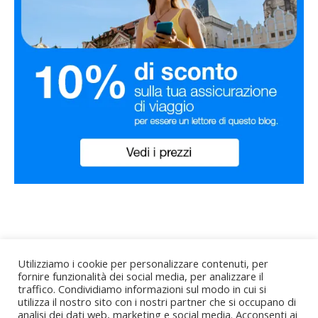
Utilizziamo i cookie per personalizzare contenuti, per
fornire funzionalità dei social media, per analizzare il
traffico. Condividiamo informazioni sul modo in cui si
utilizza il nostro sito con i nostri partner che si occupano di
Bard Tema di
WP Royal
.
Home
About me
analisi dei dati web, marketing e social media. Acconsenti ai