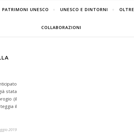
PATRIMONI UNESCO
UNESCO E DINTORNI
OLTRE
COLLABORAZIONI
LLA
ticipato
già stata
rogio (il
teggia il
ggio 2019