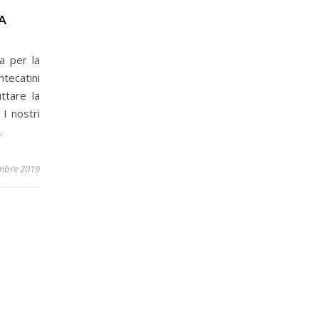
A
a per la
tecatini
ttare la
I nostri
…
embre 2019