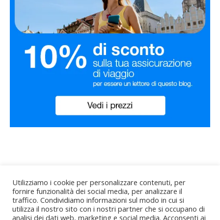
Utilizziamo i cookie per personalizzare contenuti, per
fornire funzionalità dei social media, per analizzare il
traffico. Condividiamo informazioni sul modo in cui si
utilizza il nostro sito con i nostri partner che si occupano di
Bard Tema di
WP Royal
.
Home
About me
analisi dei dati web, marketing e social media. Acconsenti ai