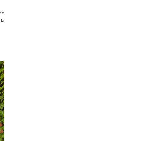
re
da