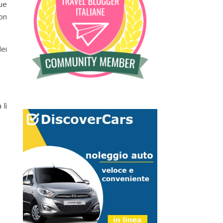
ue
on
dei
 lì