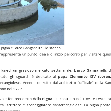
a pigna e l’arco Ganganelli sullo sfondo
appresenta un punto ideale di inizio percorso per visitare ques
 lunedì un grazioso mercato settimanale. L’
arco Ganganelli
, 
tutti gli sguardi: è dedicato al
papa Clemente XIV
(
Loren
tarcangiolese. Venne costruito dall’architetto “ufficiale” della Sa
arono nel 1777.
evole fontana detta della
Pigna
. Fu costruita nel 1989 e restaur
ta, scrittore e sceneggiatore santarcangiolese. La pigna posta 